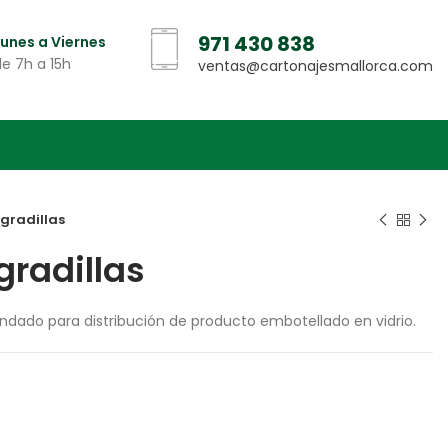
971 430 838
Lunes a Viernes
de 7h a 15h
ventas@cartonajesmallorca.com
gradillas
gradillas
ndado para distribución de producto embotellado en vidrio.