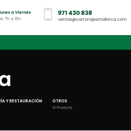
971 430 838
Lunes a Viernes
de 7h a 15h
ventas@cartonajesmallorca.com
pa
ÍA Y RESTAURACIÓN
OTROS
10
Products