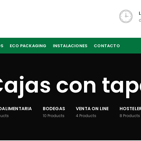
OS
ECO PACKAGING
INSTALACIONES
CONTACTO
ajas con ta
ALIMENTARIA
BODEGAS
VENTA ON LINE
HOSTELER
ducts
10
Products
4
Products
8
Products